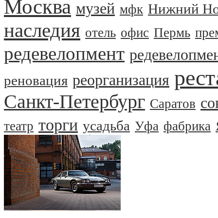
Москва
музей
Нижний Но
мфк
наследия
отель
офис
Пермь
пре
редевелопмент
редевелопме
рест
реорганизация
реновация
Санкт-Петербург
со
Саратов
торги
усадьба
театр
Уфа
фабрика