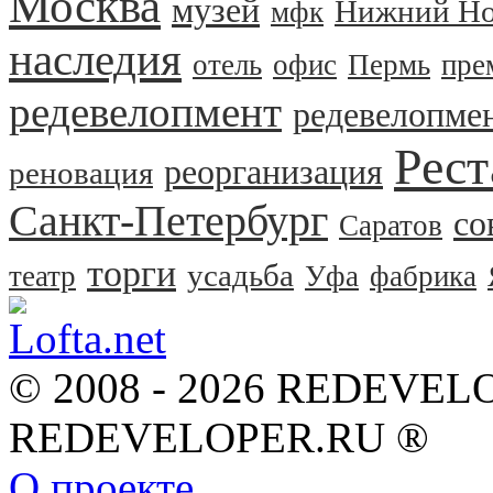
Москва
музей
Нижний Но
мфк
наследия
отель
офис
Пермь
пре
редевелопмент
редевелопме
Рест
реорганизация
реновация
Санкт-Петербург
со
Саратов
торги
усадьба
театр
Уфа
фабрика
© 2008 - 2026 REDEVEL
REDEVELOPER.RU ®
О проекте