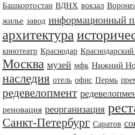
Башкортостан
ВДНХ
вокзал
Вороне
информационный п
жилье
завод
архитектура
историчес
кинотеатр
Краснодар
Краснодарский
Москва
музей
Нижний Но
мфк
наследия
отель
офис
Пермь
пре
редевелопмент
редевелопме
рест
реорганизация
реновация
Санкт-Петербург
со
Саратов