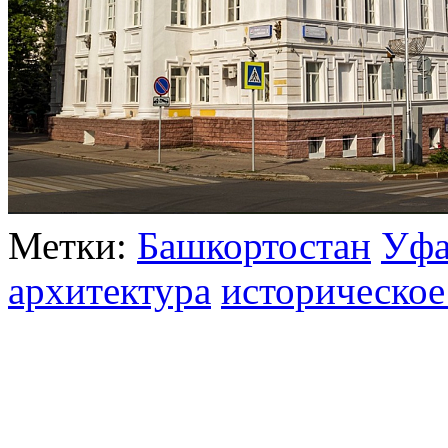
Метки:
Башкортостан
Уф
архитектура
историческое