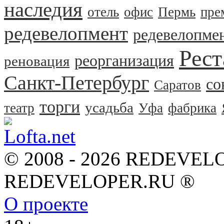
наследия
отель
офис
Пермь
пре
редевелопмент
редевелопме
Рест
реорганизация
реновация
Санкт-Петербург
со
Саратов
торги
усадьба
театр
Уфа
фабрика
© 2008 - 2026 REDEVEL
REDEVELOPER.RU ®
О проекте