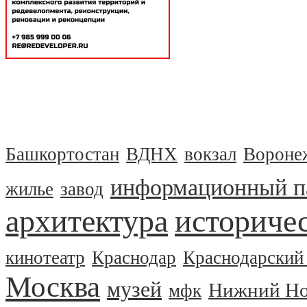
Башкортостан
ВДНХ
вокзал
Вороне
информационный п
жилье
завод
архитектура
историчес
кинотеатр
Краснодар
Краснодарский
Москва
музей
Нижний Но
мфк