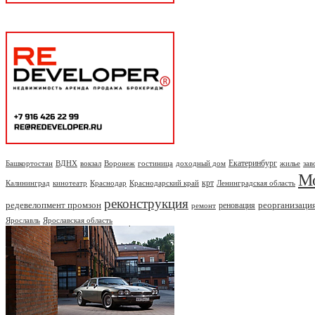
Екатеринбург
Башкортостан
ВДНХ
вокзал
Воронеж
гостиница
доходный дом
жилье
зав
М
крт
Калининград
кинотеатр
Краснодар
Краснодарский край
Ленинградская область
реконструкция
редевелопмент промзон
реорганизаци
реновация
ремонт
Ярославль
Ярославская область