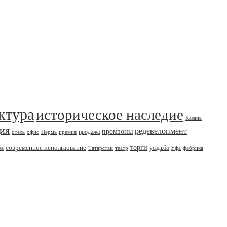
ктура
историческое наследие
Казань
дия
редевелопмент
промзоны
продажа
отель
офис
Пермь
премия
современное использование
торги
усадьба
ов
Татарстан
театр
Уфа
фабрика