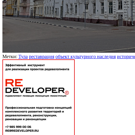
Метки:
Тула
реставрация
объект культурного наследия
историче