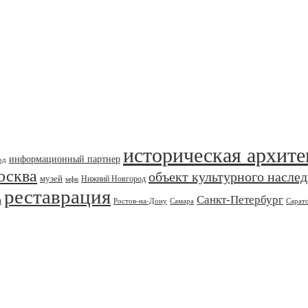
историческая архите
информационный партнер
од
осква
объект культурного насле
музей
Нижний Новгород
мфк
реставрация
Санкт-Петербург
я
Ростов-на-Дону
Самара
Сарат