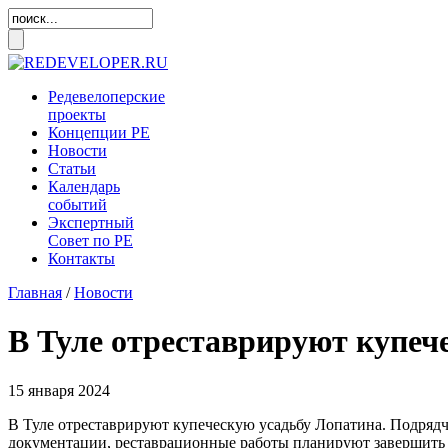
Редевелоперские
проекты
Концепции
РЕ
Новости
Статьи
Календарь
событий
Экспертный
Совет по
РЕ
Контакты
Главная
/
Новости
В Туле отреставрируют купеч
15 января 2024
В Туле отреставрируют купеческую усадьбу Лопатина. Подрядчи
документации, реставрационные работы планируют завершить д