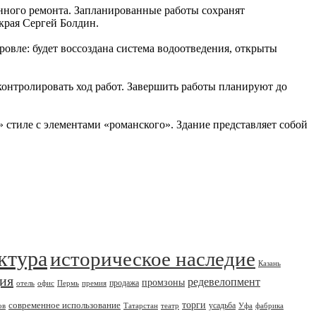
енного ремонта. Запланированные работы сохранят
 края Сергей Болдин.
овле: будет воссоздана система водоотведения, открыты
контролировать ход работ. Завершить работы планируют до
стиле с элементами «романского». Здание представляет собой
ктура
историческое наследие
Казань
дия
редевелопмент
промзоны
продажа
отель
офис
Пермь
премия
современное использование
торги
усадьба
ов
Татарстан
театр
Уфа
фабрика