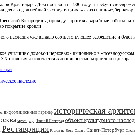
алов Краснодара. Дом построен в 1906 году и требует своеврем
ия для его дальнейшей эксплуатации», – сказал вице-губернатор
Пресвятой Богородицы, проведут противоаварийные работы на кр
но покрытие кровли.
ного наследия уже выдало соответствующее разрешение и будет 
кое училище с домовой церковью» выполнено в «псевдорусском» 
 XX столетия и отличается живописностью кирпичного декора.
о края
ическое наследие
историческая архите
информационный партнер
од
осква
объект культурного насле
музей
Нижний Новгород
мфк
Реставрация
Санкт-Петербург
я
Ростов-на-Дону
Самара
Сарат