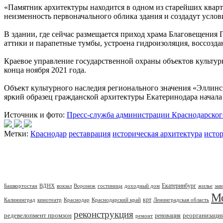
«Памятник архитектуры находится в одном из старейших кварт
неизменность первоначального облика здания и создадут услов
В здании, где сейчас размещается приход храма Благовещения 
аттики и парапетные тумбы, устроена гидроизоляция, воссозда
Краевое управление государственной охраны объектов культур
конца ноября 2021 года.
Объект культурного наследия регионального значения «Эллинс
яркий образец гражданской архитектуры Екатеринодара начала
Источник и фото:
Пресс-служба администрации Краснодарског
Метки:
Краснодар
реставрация
историческая архитектура
истор
Екатеринбург
Башкортостан
ВДНХ
вокзал
Воронеж
гостиница
доходный дом
жилье
зав
М
крт
Калининград
кинотеатр
Краснодар
Краснодарский край
Ленинградская область
реконструкция
редевелопмент промзон
реорганизаци
реновация
ремонт