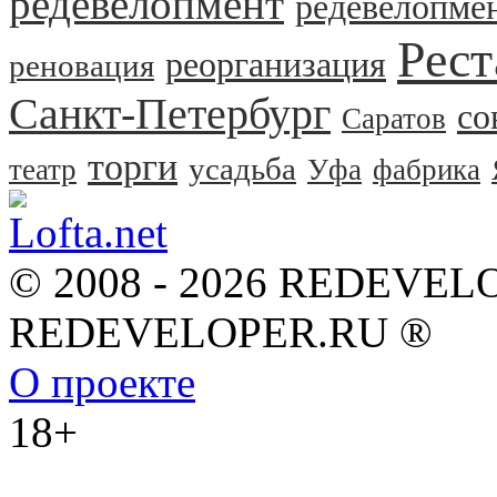
редевелопмент
редевелопме
Рест
реорганизация
реновация
Санкт-Петербург
со
Саратов
торги
усадьба
театр
Уфа
фабрика
© 2008 - 2026 REDEVEL
REDEVELOPER.RU ®
О проекте
18+