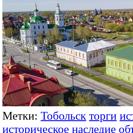
Метки:
Тобольск
торги
ис
историческое наследие
об