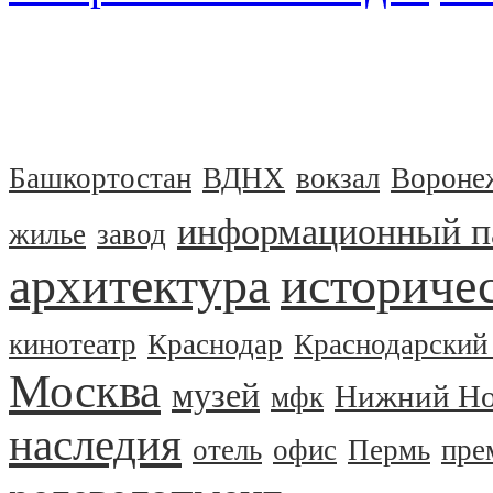
Башкортостан
ВДНХ
вокзал
Вороне
информационный п
жилье
завод
архитектура
историчес
кинотеатр
Краснодар
Краснодарский
Москва
музей
Нижний Но
мфк
наследия
отель
офис
Пермь
пре