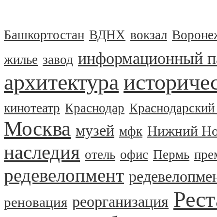
Башкортостан
ВДНХ
вокзал
Вороне
информационный п
жилье
завод
архитектура
историчес
кинотеатр
Краснодар
Краснодарский
Москва
музей
Нижний Но
мфк
наследия
отель
офис
Пермь
пре
редевелопмент
редевелопме
Рест
реорганизация
реновация