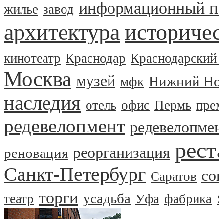
информационный п
жилье
завод
архитектура
историчес
кинотеатр
Краснодар
Краснодарский
Москва
музей
Нижний Но
мфк
наследия
отель
офис
Пермь
пре
редевелопмент
редевелопме
рест
реорганизация
реновация
Санкт-Петербург
со
Саратов
торги
усадьба
театр
Уфа
фабрика