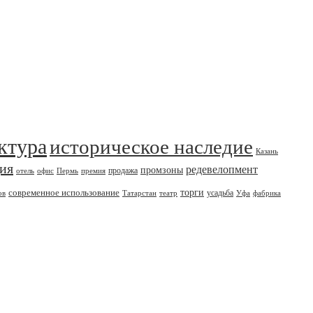
ктура
историческое наследие
Казань
дия
редевелопмент
промзоны
продажа
отель
офис
Пермь
премия
современное использование
торги
усадьба
ов
Татарстан
театр
Уфа
фабрика