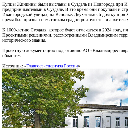
Купцы Жинкины были высланы в Суздаль из Новгорода при Ива
предпринимателями в Суздале. В это время они покупали и ст
Ивангородской улицах, на Всполье. Двухэтажный дом купцов Ж
время был признан памятником градостроительства и архитект
К 1000-летию Суздаля, которое будет отмечаться в 2024 году,
Проектными решениями, рассмотренными Владимирским терри
исторического здания.
Проектную документацию подготовило АО «Владимирреставра
области».
Источник: «
Главгосэкспертиза России
»