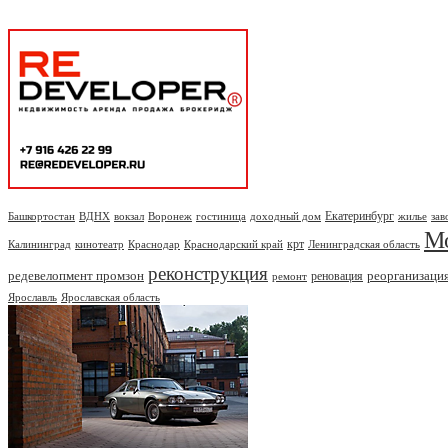
Екатеринбург
Башкортостан
ВДНХ
вокзал
Воронеж
гостиница
доходный дом
жилье
зав
М
крт
Калининград
кинотеатр
Краснодар
Краснодарский край
Ленинградская область
реконструкция
редевелопмент промзон
реорганизаци
реновация
ремонт
Ярославль
Ярославская область