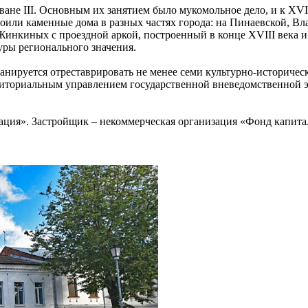
не III. Основным их занятием было мукомольное дело, и к XV
роили каменные дома в разных частях города: на Пинаевской, В
инкиных с проездной аркой, построенный в конце XVIII века и 
уры регионального значения.
 планируется отреставрировать не менее семи культурно-историч
ториальным управлением государственной вневедомственной э
ция». Застройщик – некоммерческая организация «Фонд капита