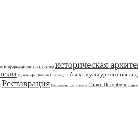
историческая архите
информационный партнер
од
осква
объект культурного насле
музей
Нижний Новгород
мфк
Реставрация
Санкт-Петербург
я
Ростов-на-Дону
Самара
Сарат