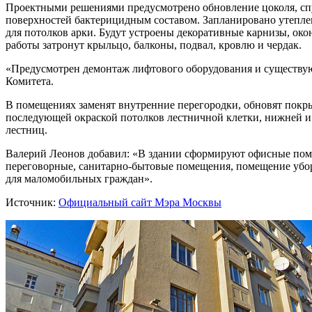
Проектными решениями предусмотрено обновление цоколя, спус
поверхностей бактерицидным составом. Запланировано утепле
для потолков арки. Будут устроены декоративные карнизы, ок
работы затронут крыльцо, балконы, подвал, кровлю и чердак.
«Предусмотрен демонтаж лифтового оборудования и существую
Комитета.
В помещениях заменят внутренние перегородки, обновят покр
последующей окраской потолков лестничной клетки, нижней и
лестниц.
Валерий Леонов добавил: «В здании сформируют офисные поме
переговорные, санитарно-бытовые помещения, помещение убор
для маломобильных граждан».
Источник:
Официальный сайт Мэра Москвы