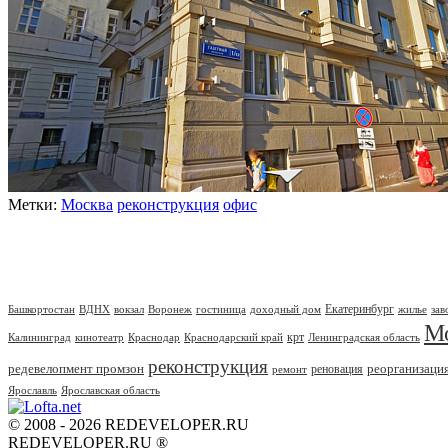
Метки:
Москва
реконструкция
офис
Екатеринбург
Башкортостан
ВДНХ
вокзал
Воронеж
гостиница
доходный дом
жилье
зав
М
крт
Калининград
кинотеатр
Краснодар
Краснодарский край
Ленинградская область
реконструкция
редевелопмент промзон
реорганизаци
реновация
ремонт
Ярославль
Ярославская область
© 2008 - 2026 REDEVELOPER.RU
REDEVELOPER.RU ®