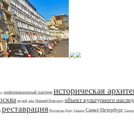
историческая архите
информационный партнер
од
осква
объект культурного насле
музей
Нижний Новгород
мфк
реставрация
Санкт-Петербург
я
Ростов-на-Дону
Самара
Сарат