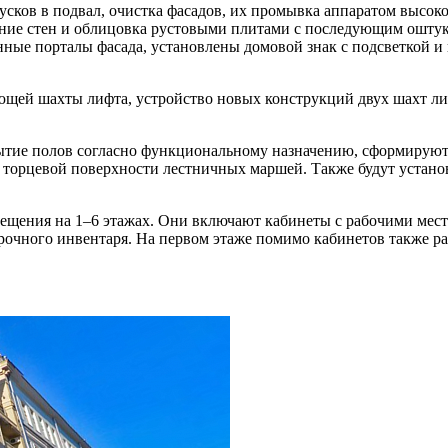
ков в подвал, очистка фасадов, их промывка аппаратом высоко
ние стен и облицовка рустовыми плитами с последующим оштук
онные порталы фасада, установлены домовой знак с подсветкой
щей шахты лифта, устройство новых конструкций двух шахт лиф
ытие полов согласно функциональному назначению, сформируют
 торцевой поверхности лестничных маршей. Также будут устано
щения на 1–6 этажах. Они включают кабинеты с рабочими места
очного инвентаря. На первом этаже помимо кабинетов также ра