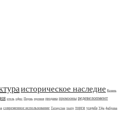
ктура
историческое наследие
Казань
дия
редевелопмент
промзоны
продажа
отель
офис
Пермь
премия
современное использование
торги
усадьба
ов
Татарстан
театр
Уфа
фабрика