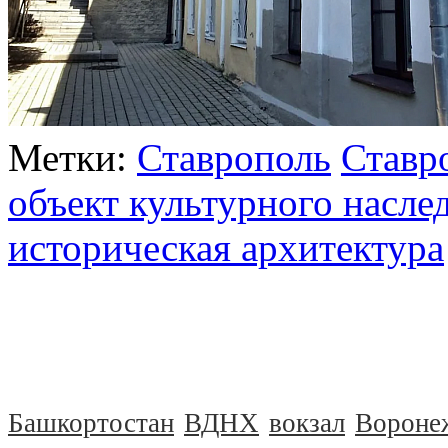
Метки:
Ставрополь
Ставр
объект культурного насле
историческая архитектура
Башкортостан
ВДНХ
вокзал
Вороне