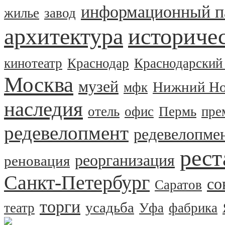
информационный п
жилье
завод
архитектура
историчес
кинотеатр
Краснодар
Краснодарский
Москва
музей
Нижний Но
мфк
наследия
отель
офис
Пермь
пре
редевелопмент
редевелопме
рест
реорганизация
реновация
Санкт-Петербург
со
Саратов
торги
усадьба
театр
Уфа
фабрика