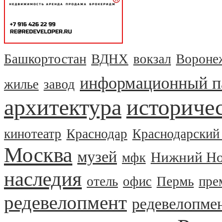
Башкортостан
ВДНХ
вокзал
Вороне
информационный п
жилье
завод
архитектура
историчес
кинотеатр
Краснодар
Краснодарский
Москва
музей
Нижний Но
мфк
наследия
отель
офис
Пермь
пре
редевелопмент
редевелопме