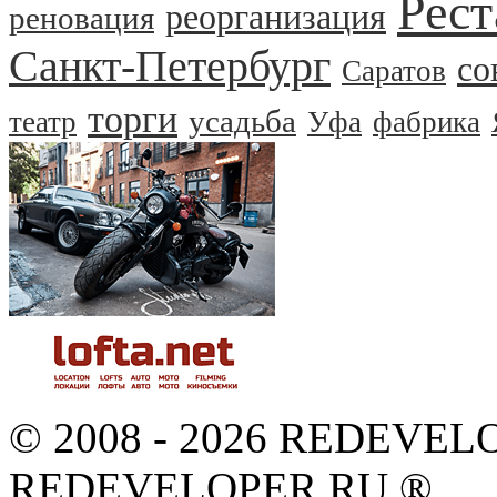
Рест
реорганизация
реновация
Санкт-Петербург
со
Саратов
торги
усадьба
театр
Уфа
фабрика
© 2008 - 2026 REDEVEL
REDEVELOPER.RU ®