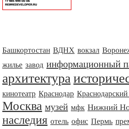
Башкортостан
ВДНХ
вокзал
Вороне
информационный п
жилье
завод
архитектура
историчес
кинотеатр
Краснодар
Краснодарский
Москва
музей
Нижний Но
мфк
наследия
отель
офис
Пермь
пре