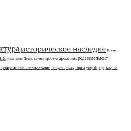
ктура
историческое наследие
Казань
дия
редевелопмент
промзоны
продажа
отель
офис
Пермь
премия
современное использование
торги
усадьба
ов
Татарстан
театр
Уфа
фабрика