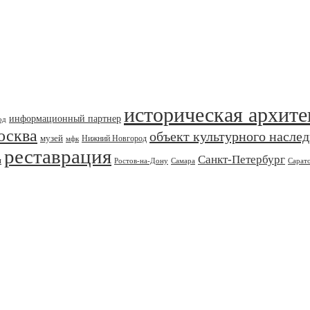
историческая архите
информационный партнер
од
осква
объект культурного насле
музей
Нижний Новгород
мфк
реставрация
Санкт-Петербург
я
Ростов-на-Дону
Самара
Сарат