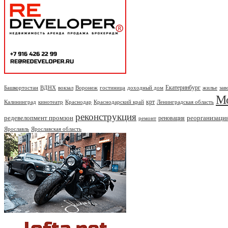
Екатеринбург
Башкортостан
ВДНХ
вокзал
Воронеж
гостиница
доходный дом
жилье
зав
М
крт
Калининград
кинотеатр
Краснодар
Краснодарский край
Ленинградская область
реконструкция
редевелопмент промзон
реорганизаци
реновация
ремонт
Ярославль
Ярославская область