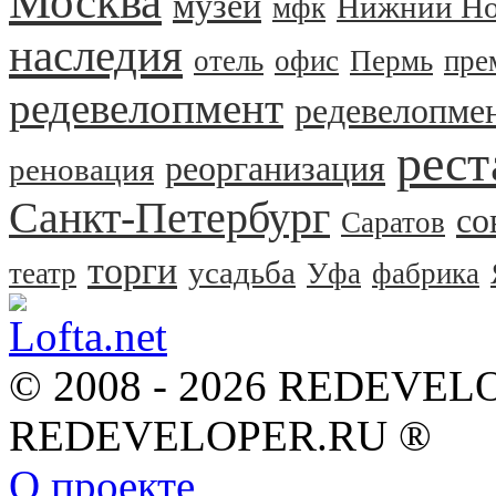
Москва
музей
Нижний Но
мфк
наследия
отель
офис
Пермь
пре
редевелопмент
редевелопме
рест
реорганизация
реновация
Санкт-Петербург
со
Саратов
торги
усадьба
театр
Уфа
фабрика
© 2008 - 2026 REDEVEL
REDEVELOPER.RU ®
О проекте