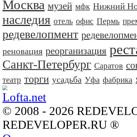
Москва
музей
Нижний Но
мфк
наследия
отель
офис
Пермь
пре
редевелопмент
редевелопме
рест
реорганизация
реновация
Санкт-Петербург
со
Саратов
торги
усадьба
театр
Уфа
фабрика
© 2008 - 2026 REDEVEL
REDEVELOPER.RU ®