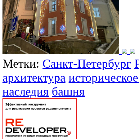
Метки:
Санкт-Петербург
архитектура
историческое
наследия
башня