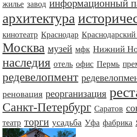
информационный п
жилье
завод
архитектура
историчес
кинотеатр
Краснодар
Краснодарский
Москва
музей
Нижний Но
мфк
наследия
отель
офис
Пермь
пре
редевелопмент
редевелопме
рест
реорганизация
реновация
Санкт-Петербург
со
Саратов
торги
усадьба
театр
Уфа
фабрика