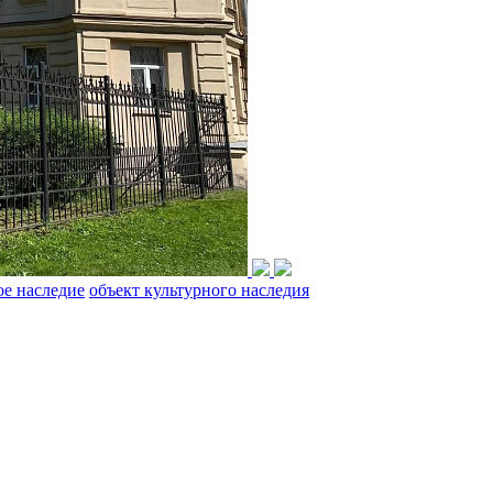
ое наследие
объект культурного наследия