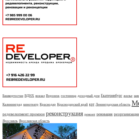
Екатеринбург
Башкортостан
ВДНХ
вокзал
Воронеж
гостиница
доходный дом
жилье
зав
М
крт
Калининград
кинотеатр
Краснодар
Краснодарский край
Ленинградская область
реконструкция
редевелопмент промзон
реорганизаци
реновация
ремонт
Ярославль
Ярославская область