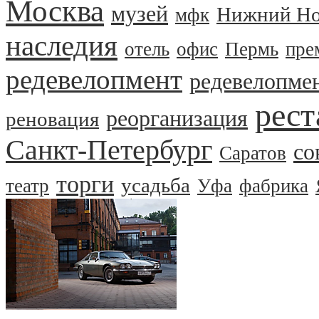
Москва
музей
Нижний Но
мфк
наследия
отель
офис
Пермь
пре
редевелопмент
редевелопме
рест
реорганизация
реновация
Санкт-Петербург
со
Саратов
торги
усадьба
театр
Уфа
фабрика