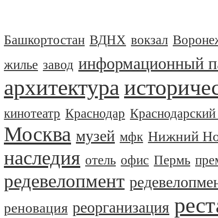
Башкортостан
ВДНХ
вокзал
Вороне
информационный п
жилье
завод
архитектура
историчес
кинотеатр
Краснодар
Краснодарский
Москва
музей
Нижний Но
мфк
наследия
отель
офис
Пермь
пре
редевелопмент
редевелопме
рест
реорганизация
реновация