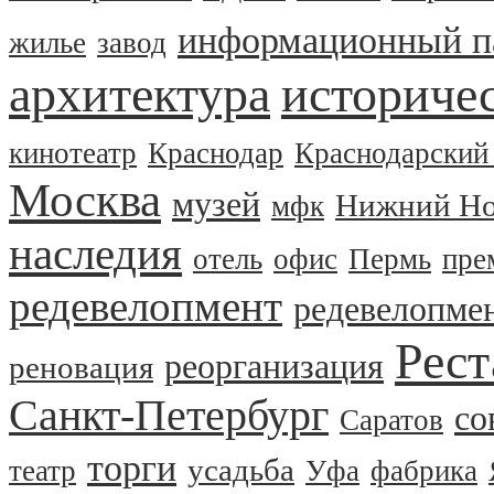
информационный п
жилье
завод
архитектура
историчес
кинотеатр
Краснодар
Краснодарский
Москва
музей
Нижний Но
мфк
наследия
отель
офис
Пермь
пре
редевелопмент
редевелопме
Рест
реорганизация
реновация
Санкт-Петербург
со
Саратов
торги
усадьба
театр
Уфа
фабрика