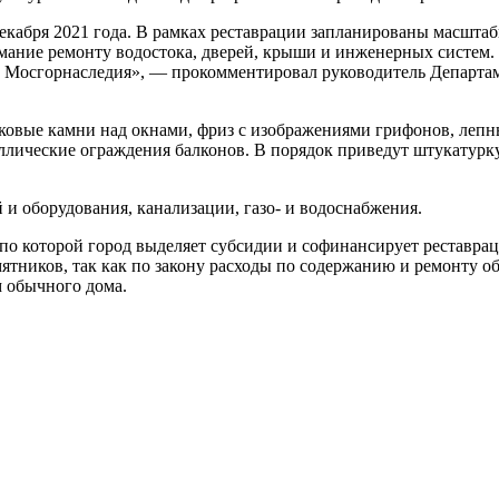
екабря 2021 года. В рамках реставрации запланированы масштаб
мание ремонту водостока, дверей, крыши и инженерных систем.
ем Мосгорнаследия», — прокомментировал руководитель Департа
ковые камни над окнами, фриз с изображениями грифонов, лепн
ллические ограждения балконов. В порядок приведут штукатурку
 и оборудования, канализации, газо- и водоснабжения.
 по которой город выделяет субсидии и софинансирует рестав
ятников, так как по закону расходы по содержанию и ремонту о
м обычного дома.