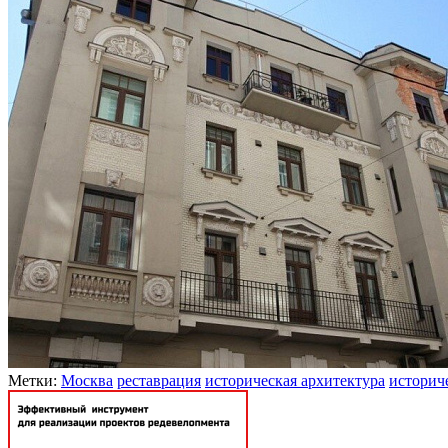
Метки:
Москва
реставрация
историческая архитектура
историч