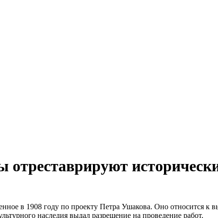
ы отреставрируют историческ
енное в 1908 году по проекту Петра Ушакова. Оно относится к 
ультурного наследия выдал разрешение на проведение работ.