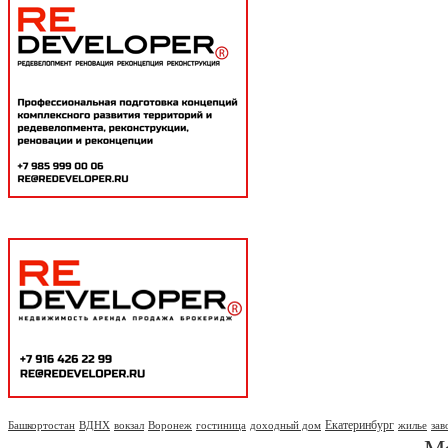
Екатеринбург
Башкортостан
ВДНХ
вокзал
Воронеж
гостиница
доходный дом
жилье
зав