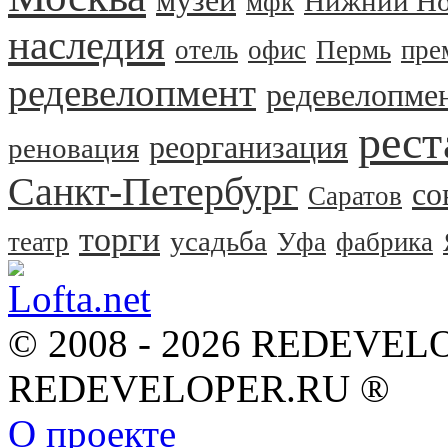
музей
Нижний Но
мфк
наследия
отель
офис
Пермь
пре
редевелопмент
редевелопме
рест
реорганизация
реновация
Санкт-Петербург
со
Саратов
торги
усадьба
театр
Уфа
фабрика
© 2008 - 2026 REDEVEL
REDEVELOPER.RU ®
О проекте