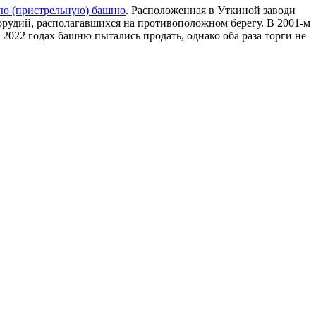
ю (пристрельную) башню
. Расположенная в Уткиной заводи
орудий, располагавшихся на противоположном берегу. В 2001-м
2022 годах башню пытались продать, однако оба раза торги не