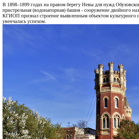
В 1898–1899 годах на правом берегу Невы для нужд Обуховск
пристрельная (водонапорная) башня - сооружение двойного на
КГИОП признал строение выявленным объектом культурного нас
увенчалась успехом.