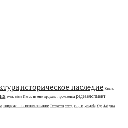
ктура
историческое наследие
Казань
дия
редевелопмент
промзоны
продажа
отель
офис
Пермь
премия
современное использование
торги
усадьба
ов
Татарстан
театр
Уфа
фабрика