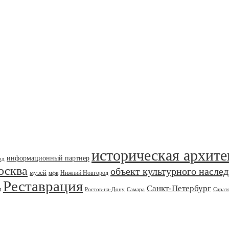
историческая архите
информационный партнер
од
осква
объект культурного насле
музей
Нижний Новгород
мфк
Реставрация
Санкт-Петербург
я
Ростов-на-Дону
Самара
Сарат