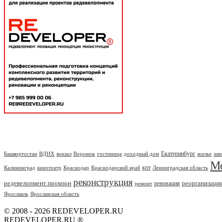
Екатеринбург
Башкортостан
ВДНХ
вокзал
Воронеж
гостиница
доходный дом
жилье
зав
М
крт
Калининград
кинотеатр
Краснодар
Краснодарский край
Ленинградская область
реконструкция
редевелопмент промзон
реорганизаци
реновация
ремонт
Ярославль
Ярославская область
© 2008 - 2026 REDEVELOPER.RU
REDEVELOPER.RU ®