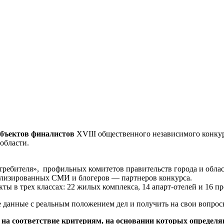
 объектов финалистов
XVIII
общественного независимого конкур
области.
требителя», профильных комитетов правительств города и обла
ализированных СМИ и блогеров — партнеров конкурса.
ты в трех классах: 22 жилых комплекса, 14 апарт-отелей и 16 п
е данные с реальным положением дел и получить на свои вопрос
 на соответствие критериям, на основании которых
определя