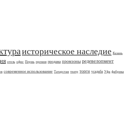
ктура
историческое наследие
Казань
дия
редевелопмент
промзоны
продажа
отель
офис
Пермь
премия
современное использование
торги
усадьба
ов
Татарстан
театр
Уфа
фабрика