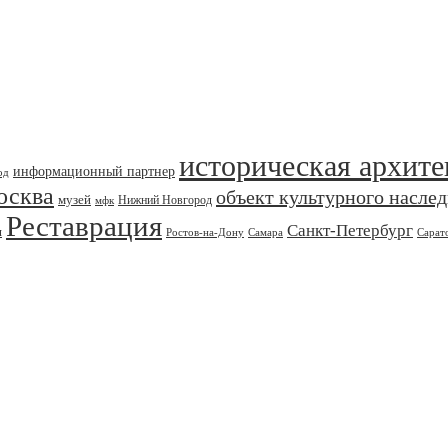
историческая архите
информационный партнер
од
осква
объект культурного насле
музей
Нижний Новгород
мфк
Реставрация
Санкт-Петербург
я
Ростов-на-Дону
Самара
Сарат