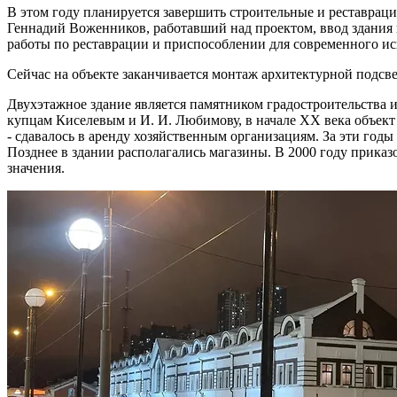
В этом году планируется завершить строительные и реставраци
Геннадий Воженников, работавший над проектом, ввод здания 
работы по реставрации и приспособлении для современного ис
Сейчас на объекте заканчивается монтаж архитектурной подсве
Двухэтажное здание является памятником градостроительства 
купцам Киселевым и И. И. Любимову, в начале XX века объект
- сдавалось в аренду хозяйственным организациям. За эти годы 
Позднее в здании располагались магазины. В 2000 году прика
значения.