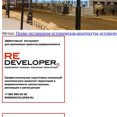
Метки:
Пермь
реставрация
историческая архитектура
историче