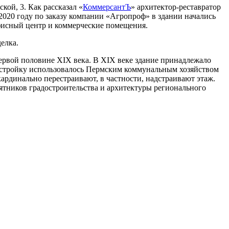
ой, 3. Как рассказал «
КоммерсантЪ
» архитектор-реставратор
2020 году по заказу компании «Агропроф» в здании начались
офисный центр и коммерческие помещения.
елка.
первой половине XIX века. В XIX веке здание принадлежало
постройку использовалось Пермским коммунальным хозяйством
 кардинально перестраивают, в частности, надстраивают этаж.
мятников градостроительства и архитектуры регионального