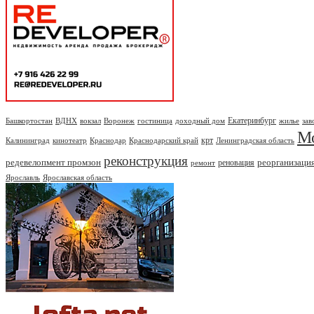
Екатеринбург
Башкортостан
ВДНХ
вокзал
Воронеж
гостиница
доходный дом
жилье
зав
М
крт
Калининград
кинотеатр
Краснодар
Краснодарский край
Ленинградская область
реконструкция
редевелопмент промзон
реорганизаци
реновация
ремонт
Ярославль
Ярославская область