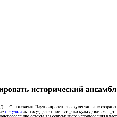
ировать исторический ансамбл
Дача Синакевича». Научно-проектная документация по сохране
ча»
получила
акт государственной историко-культурной эксперт
приспособлению объекта для современного использования в час