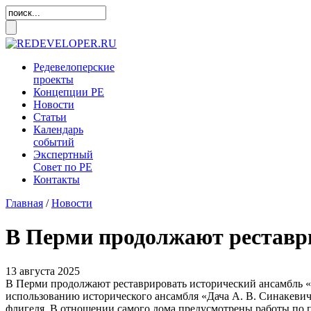
Редевелоперские
проекты
Концепции
РЕ
Новости
Статьи
Календарь
событий
Экспертный
Совет по
РЕ
Контакты
Главная
/
Новости
В Перми продолжают реставр
13 августа 2025
В Перми продолжают реставрировать исторический ансамбль «
использованию исторического ансамбля «Дача А. В. Синакеви
флигеля. В отношении самого дома предусмотрены работы по 