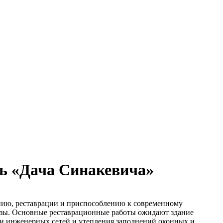
ь «Дача Синакевича»
нию, реставрации и приспособлению к современному
изы. Основные реставрационные работы ожидают здание
ти инженерных сетей и утепления заполнений оконных и