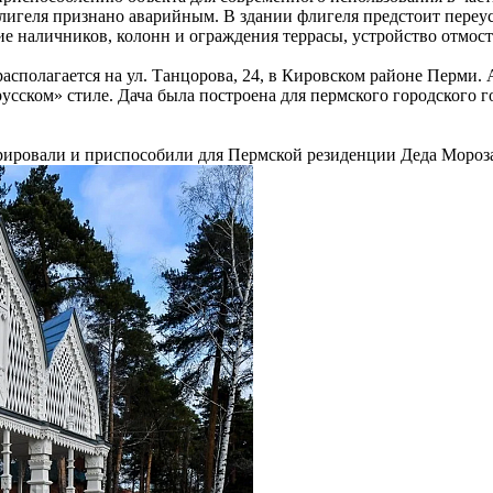
лигеля признано аварийным. В здании флигеля предстоит переус
ие наличников, колонн и ограждения террасы, устройство отмост
располагается на ул. Танцорова, 24, в Кировском районе Перми.
русском» стиле. Дача была построена для пермского городского
аврировали и приспособили для Пермской резиденции Деда Мороз