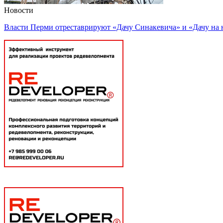
Новости
Власти Перми отреставрируют «Дачу Синакевича» и «Дачу на