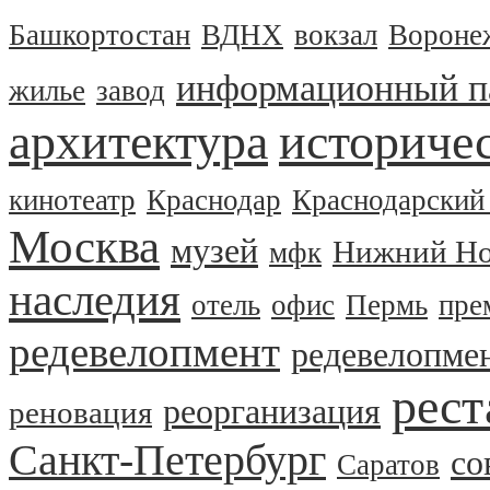
Башкортостан
ВДНХ
вокзал
Вороне
информационный п
жилье
завод
архитектура
историчес
кинотеатр
Краснодар
Краснодарский
Москва
музей
Нижний Но
мфк
наследия
отель
офис
Пермь
пре
редевелопмент
редевелопме
рест
реорганизация
реновация
Санкт-Петербург
со
Саратов