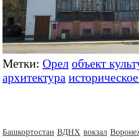
Метки:
Орел
объект культ
архитектура
историческое
Башкортостан
ВДНХ
вокзал
Вороне