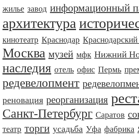
информационный п
жилье
завод
архитектура
историчес
кинотеатр
Краснодар
Краснодарский
Москва
музей
Нижний Но
мфк
наследия
отель
офис
Пермь
пре
редевелопмент
редевелопме
рест
реорганизация
реновация
Санкт-Петербург
со
Саратов
торги
усадьба
театр
Уфа
фабрика