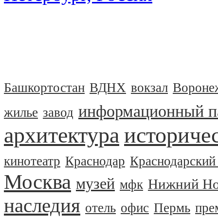
Башкортостан
ВДНХ
вокзал
Вороне
информационный п
жилье
завод
архитектура
историчес
кинотеатр
Краснодар
Краснодарский
Москва
музей
Нижний Но
мфк
наследия
отель
офис
Пермь
пре