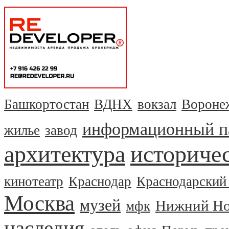
Башкортостан
ВДНХ
вокзал
Вороне
информационный п
жилье
завод
архитектура
историчес
кинотеатр
Краснодар
Краснодарский
Москва
музей
Нижний Но
мфк
наследия