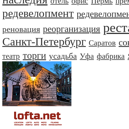
отель
офис
Пермь
пре
редевелопмент
редевелопме
рест
реорганизация
реновация
Санкт-Петербург
со
Саратов
торги
усадьба
театр
Уфа
фабрика