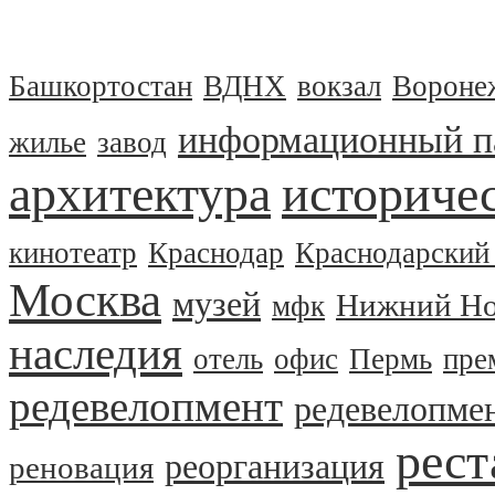
Башкортостан
ВДНХ
вокзал
Вороне
информационный п
жилье
завод
архитектура
историчес
кинотеатр
Краснодар
Краснодарский
Москва
музей
Нижний Но
мфк
наследия
отель
офис
Пермь
пре
редевелопмент
редевелопме
рест
реорганизация
реновация