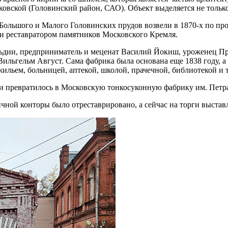
лковской (Головинский район, САО). Объект выделяется не тольк
Большого и Малого Головинских прудов возвели в 1870-х по про
 и реставратором памятников Московского Кремля.
ьдии, предприниматель и меценат Василий Йокиш, уроженец Пру
ильгельм Август. Сама фабрика была основана еще 1838 году, а 
льем, больницей, аптекой, школой, прачечной, библиотекой и т
 превратилось в Московскую тонкосуконную фабрику им. Петра 
ричной конторы было отреставрировано, а сейчас на торги выстав