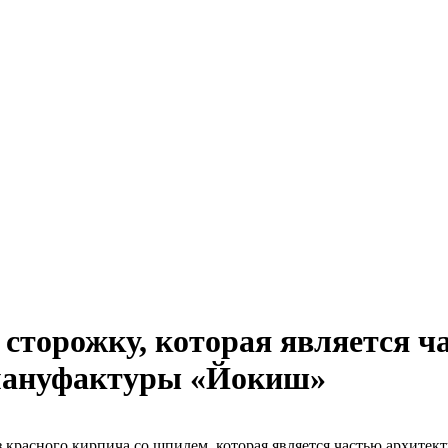
 сторожку, которая является ч
 мануфактуры «Йокиш»
з красного кирпича со шпилем, которая является частью архит