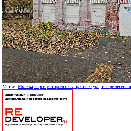
Метки:
Москва
торги
историческая архитектура
историческое 