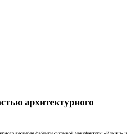
астью архитектурного
ектурного ансамбля фабрики суконной мануфактуры «Йокиш» и