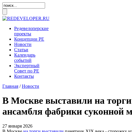
Редевелоперские
проекты
Концепции
РЕ
Новости
Статьи
Календарь
событий
Экспертный
Совет по
РЕ
Контакты
Главная
/
Новости
В Москве выставили на торги
ансамбля фабрики суконной
27 января 2026
В Москве
на торги выставили
памятник XIX века - сторожку и