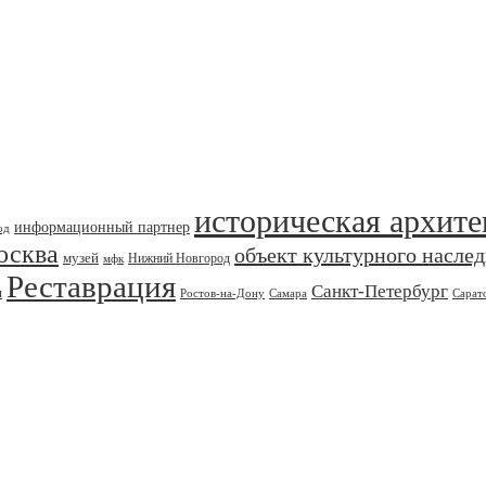
историческая архите
информационный партнер
од
осква
объект культурного насле
музей
Нижний Новгород
мфк
Реставрация
Санкт-Петербург
я
Ростов-на-Дону
Самара
Сарат