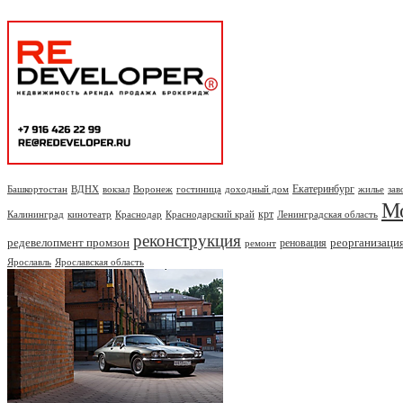
Екатеринбург
Башкортостан
ВДНХ
вокзал
Воронеж
гостиница
доходный дом
жилье
зав
М
крт
Калининград
кинотеатр
Краснодар
Краснодарский край
Ленинградская область
реконструкция
редевелопмент промзон
реорганизаци
реновация
ремонт
Ярославль
Ярославская область