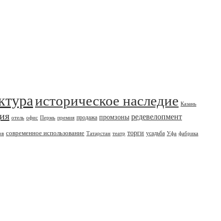
ктура
историческое наследие
Казань
дия
редевелопмент
промзоны
продажа
отель
офис
Пермь
премия
современное использование
торги
усадьба
ов
Татарстан
театр
Уфа
фабрика