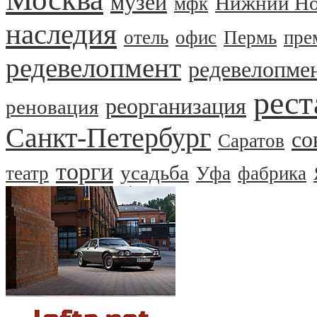
музей
Нижний Но
мфк
наследия
отель
офис
Пермь
пре
редевелопмент
редевелопме
рест
реорганизация
реновация
Санкт-Петербург
со
Саратов
торги
усадьба
театр
Уфа
фабрика