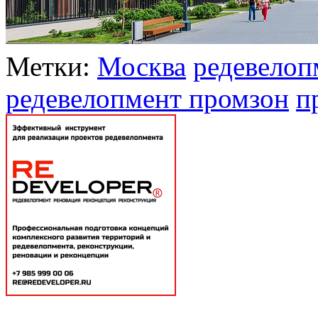
Метки:
Москва
редевелоп
редевелопмент промзон
п