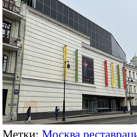
Метки:
Москва
реставрац