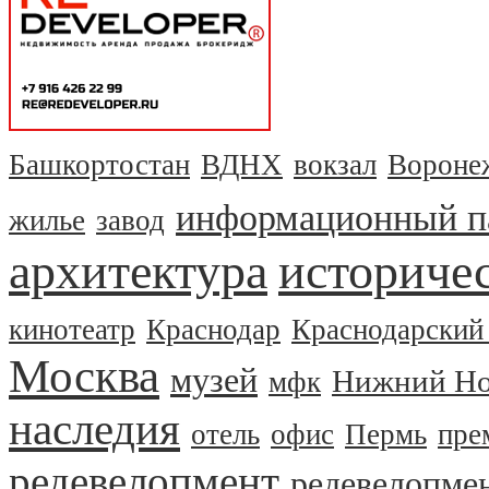
Башкортостан
ВДНХ
вокзал
Вороне
информационный п
жилье
завод
архитектура
историчес
кинотеатр
Краснодар
Краснодарский
Москва
музей
Нижний Но
мфк
наследия
отель
офис
Пермь
пре
редевелопмент
редевелопме