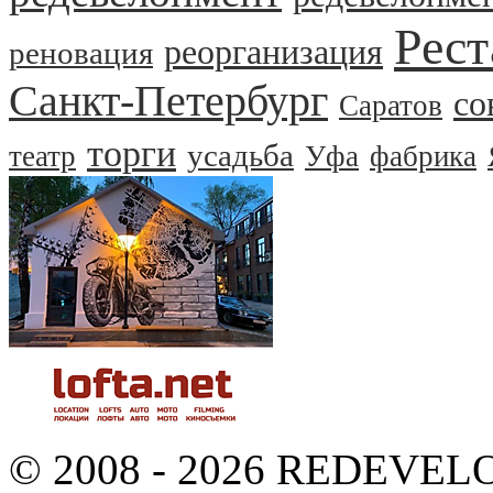
Рест
реорганизация
реновация
Санкт-Петербург
со
Саратов
торги
усадьба
театр
Уфа
фабрика
© 2008 - 2026 REDEVEL