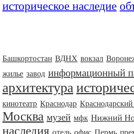
историческое наследие
об
Башкортостан
ВДНХ
вокзал
Вороне
информационный п
жилье
завод
архитектура
историчес
кинотеатр
Краснодар
Краснодарский
Москва
музей
Нижний Но
мфк
наследия
отель
офис
Пермь
пре