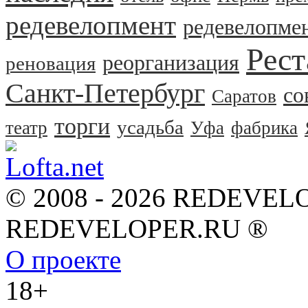
редевелопмент
редевелопме
Рест
реорганизация
реновация
Санкт-Петербург
со
Саратов
торги
усадьба
театр
Уфа
фабрика
© 2008 - 2026 REDEVEL
REDEVELOPER.RU ®
О проекте
18+