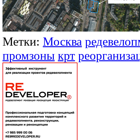
Метки:
Москва
редевелоп
промзоны
крт
реорганиза