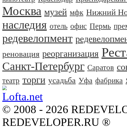
Москва
музей
Нижний Но
мфк
наследия
отель
офис
Пермь
пре
редевелопмент
редевелопме
Рест
реорганизация
реновация
Санкт-Петербург
со
Саратов
торги
усадьба
театр
Уфа
фабрика
© 2008 - 2026 REDEVEL
REDEVELOPER.RU ®