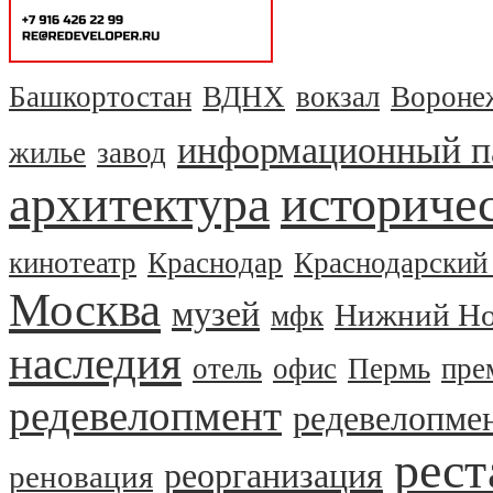
Башкортостан
ВДНХ
вокзал
Вороне
информационный п
жилье
завод
архитектура
историчес
кинотеатр
Краснодар
Краснодарский
Москва
музей
Нижний Но
мфк
наследия
отель
офис
Пермь
пре
редевелопмент
редевелопме
рест
реорганизация
реновация