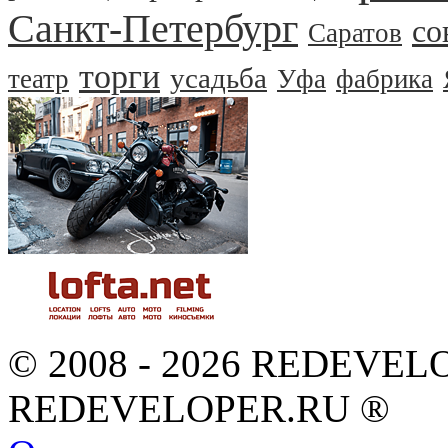
Санкт-Петербург
со
Саратов
торги
усадьба
театр
Уфа
фабрика
© 2008 - 2026 REDEVEL
REDEVELOPER.RU ®