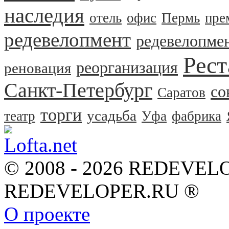
наследия
отель
офис
Пермь
пре
редевелопмент
редевелопме
Рест
реорганизация
реновация
Санкт-Петербург
со
Саратов
торги
усадьба
театр
Уфа
фабрика
© 2008 - 2026 REDEVEL
REDEVELOPER.RU ®
О проекте