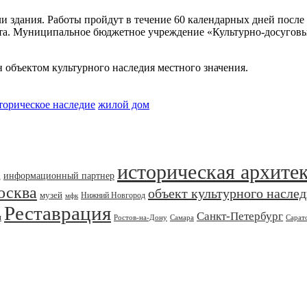
ли здания. Работы пройдут в течение 60 календарных дней после
уста. Муниципальное бюджетное учреждение «Культурно-досуговы
 объектом культурного наследия местного значения.
торическое наследие
жилой дом
историческая архите
информационный партнер
д
осква
объект культурного насле
музей
Нижний Новгород
мфк
Реставрация
Санкт-Петербург
я
Ростов-на-Дону
Самара
Сарат