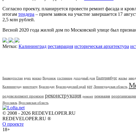
Согласно проекту, планируется провести ремонт фасада и кров
итогам
тендера
– прием заявок на участие завершается 17 авг
2,5 млн рублей.
Весной 2020 года жилой дом по Московской улице был признан
Метки:
Калининград
реставрация
историческая архитектура
ис
Екатеринбург
Башкортостан
вднх
вокзал
Воронеж
гостиница
доходный дом
жилье
заво
М
крт
Калининград
кинотеатр
Краснодар
Краснодарский край
Ленинградская область
реконструкция
редевелопмент промзон
реорганизаци
реновация
ремонт
Ярославль
Ярославская область
© 2008 - 2026 REDEVELOPER.RU
REDEVELOPER.RU ®
О проекте
18+