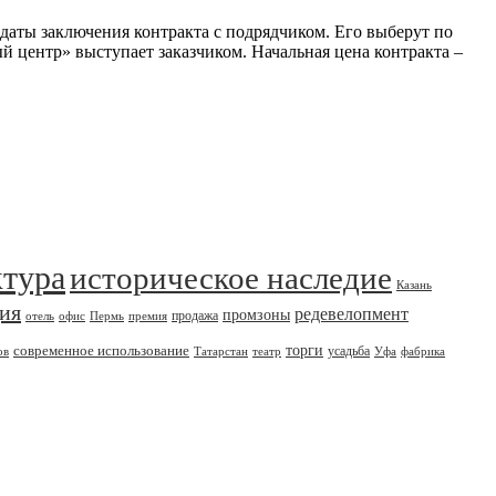
 даты заключения контракта с подрядчиком. Его выберут по
й центр» выступает заказчиком. Начальная цена контракта –
ктура
историческое наследие
Казань
дия
редевелопмент
промзоны
продажа
отель
офис
Пермь
премия
современное использование
торги
усадьба
ов
Татарстан
театр
Уфа
фабрика