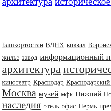
архитектура
историческое
Башкортостан
ВДНХ
вокзал
Вороне
информационный п
жилье
завод
архитектура
историчес
кинотеатр
Краснодар
Краснодарский
Москва
музей
Нижний Но
мфк
наследия
отель
офис
Пермь
пре