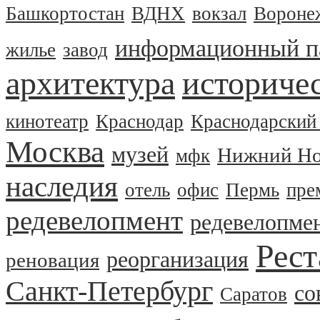
Башкортостан
ВДНХ
вокзал
Вороне
информационный п
жилье
завод
архитектура
историчес
кинотеатр
Краснодар
Краснодарский
Москва
музей
Нижний Но
мфк
наследия
отель
офис
Пермь
пре
редевелопмент
редевелопме
Рест
реорганизация
реновация
Санкт-Петербург
со
Саратов