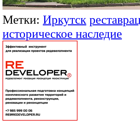
Метки:
Иркутск
реставра
историческое наследие