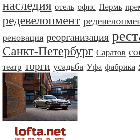
наследия
отель
офис
Пермь
пре
редевелопмент
редевелопме
рест
реорганизация
реновация
Санкт-Петербург
со
Саратов
торги
усадьба
театр
Уфа
фабрика