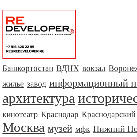
Башкортостан
ВДНХ
вокзал
Вороне
информационный п
жилье
завод
архитектура
историчес
кинотеатр
Краснодар
Краснодарский
Москва
музей
Нижний Но
мфк