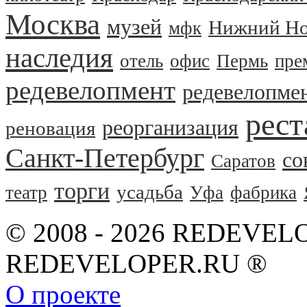
Москва
музей
Нижний Но
мфк
наследия
отель
офис
Пермь
пре
редевелопмент
редевелопме
рест
реорганизация
реновация
Санкт-Петербург
со
Саратов
торги
усадьба
театр
Уфа
фабрика
© 2008 - 2026 REDEVEL
REDEVELOPER.RU ®
О проекте