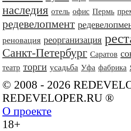
наследия
отель
офис
Пермь
пре
редевелопмент
редевелопме
рест
реорганизация
реновация
Санкт-Петербург
со
Саратов
торги
усадьба
театр
Уфа
фабрика
© 2008 - 2026 REDEVEL
REDEVELOPER.RU ®
О проекте
18+