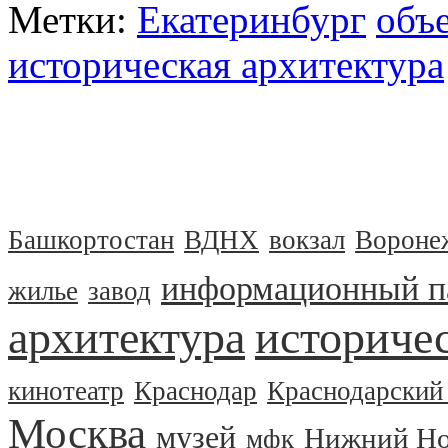
Метки:
Екатеринбург
объе
историческая архитектура
Башкортостан
ВДНХ
вокзал
Вороне
информационный п
жилье
завод
архитектура
историчес
кинотеатр
Краснодар
Краснодарский
Москва
музей
Нижний Но
мфк