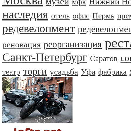
Москва
музей
Нижний Но
мфк
наследия
отель
офис
Пермь
пре
редевелопмент
редевелопме
рест
реорганизация
реновация
Санкт-Петербург
со
Саратов
торги
усадьба
театр
Уфа
фабрика