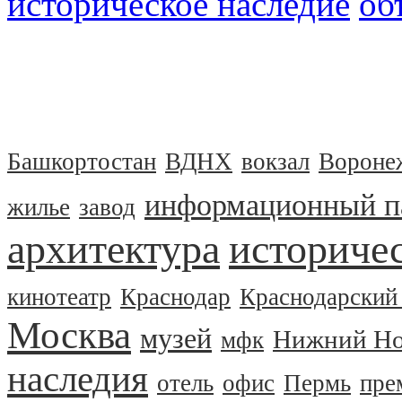
историческое наследие
об
Башкортостан
ВДНХ
вокзал
Вороне
информационный п
жилье
завод
архитектура
историчес
кинотеатр
Краснодар
Краснодарский
Москва
музей
Нижний Но
мфк
наследия
отель
офис
Пермь
пре