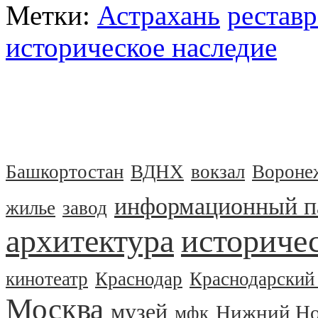
Метки:
Астрахань
рестав
историческое наследие
Башкортостан
ВДНХ
вокзал
Вороне
информационный п
жилье
завод
архитектура
историчес
кинотеатр
Краснодар
Краснодарский
Москва
музей
Нижний Но
мфк