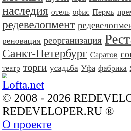
наследия
отель
офис
Пермь
пре
редевелопмент
редевелопме
Рест
реорганизация
реновация
Санкт-Петербург
со
Саратов
торги
усадьба
театр
Уфа
фабрика
© 2008 - 2026 REDEVEL
REDEVELOPER.RU ®
О проекте